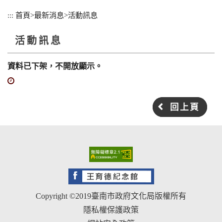
跳
:::
首頁
>
最新消息
>
活動訊息
到
主
活動訊息
要
內
容
資料已下架，不開放顯示。
區
塊
回上頁
Copyright ©2019臺南市政府文化局版權所有
隱私權保護政策