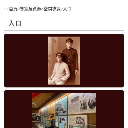
跳
:::
首頁
>
導覽及資源
>
空間導覽
>
入口
到
主
入口
要
內
容
區
塊