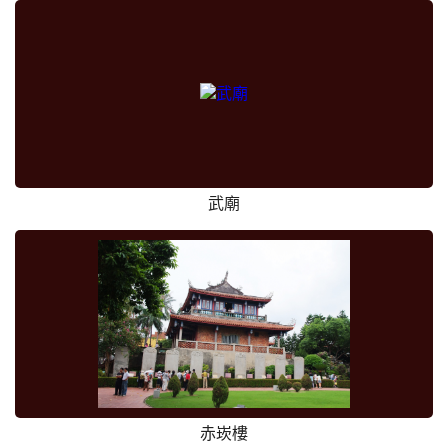
武廟
赤崁樓