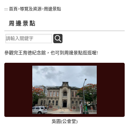
跳
:::
首頁
>
導覽及資源
>
周邊景點
到
主
周邊景點
要
內
容
關
區
鍵
塊
參觀完王育德紀念館，也可到周邊景點逛逛喔!
字
搜
尋
吳園(公會堂)