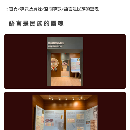
跳
:::
首頁
>
導覽及資源
>
空間導覽
>
語言是民族的靈魂
到
主
語言是民族的靈魂
要
內
容
區
塊