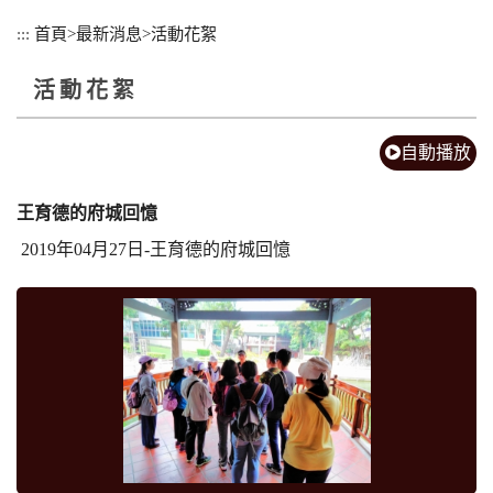
跳
:::
首頁
>
最新消息
>
活動花絮
到
主
活動花絮
要
內
容
自動播放
區
塊
王育德的府城回憶
2019年04月27日-王育德的府城回憶