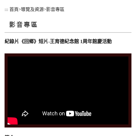
跳
:::
首頁
>
導覽及資源
>
影音專區
到
主
影音專區
要
內
容
紀錄片《回鄉》短片-王育德紀念館 1周年館慶活動
區
塊