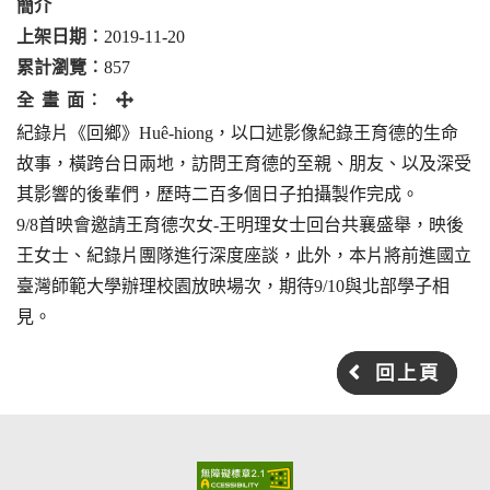
簡介
上架日期︰
2019-11-20
累計瀏覽︰
857
全
全 畫 面︰
畫
紀錄片《回鄉》Huê-hiong，以口述影像紀錄王育德的生命
面
故事，橫跨台日兩地，訪問王育德的至親、朋友、以及深受
其影響的後輩們，歷時二百多個日子拍攝製作完成。
9/8首映會邀請王育德次女-王明理女士回台共襄盛舉，映後
王女士、紀錄片團隊進行深度座談，此外，本片將前進國立
臺灣師範大學辦理校園放映場次，期待9/10與北部學子相
見。
回上頁